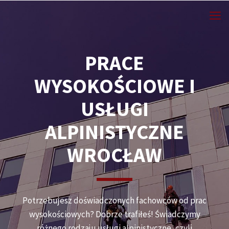
PRACE
WYSOKOŚCIOWE I
USŁUGI
ALPINISTYCZNE
WROCŁAW
Potrzebujesz doświadczonych fachowców od prac
wysokościowych? Dobrze trafiłeś! Świadczymy
różnego rodzaju usługi alpinistyczne, czyli