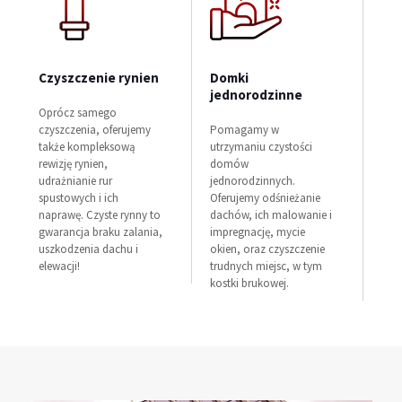
Czyszczenie rynien
Domki
De
jednorodzinne
Oprócz samego
Ofer
czyszczenia, oferujemy
Pomagamy w
pom
także kompleksową
utrzymaniu czystości
taki
rewizję rynien,
domów
fir
udrażnianie rur
jednorodzinnych.
zakł
spustowych i ich
Oferujemy odśnieżanie
pro
naprawę. Czyste rynny to
dachów, ich malowanie i
jedn
gwarancja braku zalania,
impregnację, mycie
stał
uszkodzenia dachu i
okien, oraz czyszczenie
elewacji!
trudnych miejsc, w tym
kostki brukowej.