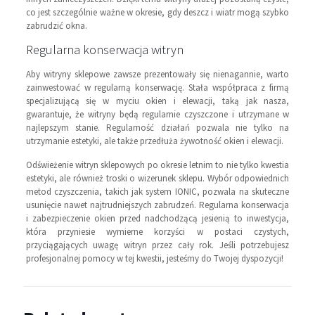
co jest szczególnie ważne w okresie, gdy deszcz i wiatr mogą szybko
zabrudzić okna.
Regularna konserwacja witryn
Aby witryny sklepowe zawsze prezentowały się nienagannie, warto
zainwestować w regularną konserwację. Stała współpraca z firmą
specjalizującą się w myciu okien i elewacji, taką jak nasza,
gwarantuje, że witryny będą regularnie czyszczone i utrzymane w
najlepszym stanie. Regularność działań pozwala nie tylko na
utrzymanie estetyki, ale także przedłuża żywotność okien i elewacji.
Odświeżenie witryn sklepowych po okresie letnim to nie tylko kwestia
estetyki, ale również troski o wizerunek sklepu. Wybór odpowiednich
metod czyszczenia, takich jak system IONIC, pozwala na skuteczne
usunięcie nawet najtrudniejszych zabrudzeń. Regularna konserwacja
i zabezpieczenie okien przed nadchodzącą jesienią to inwestycja,
która przyniesie wymierne korzyści w postaci czystych,
przyciągających uwagę witryn przez cały rok. Jeśli potrzebujesz
profesjonalnej pomocy w tej kwestii, jesteśmy do Twojej dyspozycji!