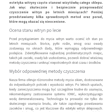
estetyka witryny często stanowi wizytówkę całego sklepu.
Jak więc skutecznie i bezpiecznie przeprowadzić
czyszczenie witryn po letnich miesiącach? Poniżej
przedstawiamy kilka sprawdzonych metod oraz porad,
które mogą okazać się nieocenione.
Ocena stanu witryn po lecie
Przed przystąpieniem do mycia witryn warto ocenić ich stan po
letnich miesiącach. Słońce, pyłki roślin, smog oraz owady
zostawiają na oknach ślady, które wymagają odpowiedniego
podejścia. Zidentyfikowanie najbardziej problematycznych miejsc,
takich jak zacieki, osady lub uszkodzenia, pozwoli dobrać właściwą
metodę czyszczenia i uniknąć niepotrzebnych strat czasu i środków.
Wybór odpowiedniej metody czyszczenia
Nasza firma oferuje różnorodne metody mycia okien, dostosowane
do indywidualnych potrzeb i wysokości witryn. Po letnich upałach,
kiedy zanieczyszczenia mogą być szczególnie trudne do usunięcia,
rekomendujemy zastosowanie systemu IONIC, wykorzystującego
wodę demineralizowaną. Technologia ta prowadzi nie tylko do
skutecznego usunięcia brudu, ale także zapobiega powstawaniu
zacieków i smug, co jest kluczowe dla estetyki witryn sklepowych.