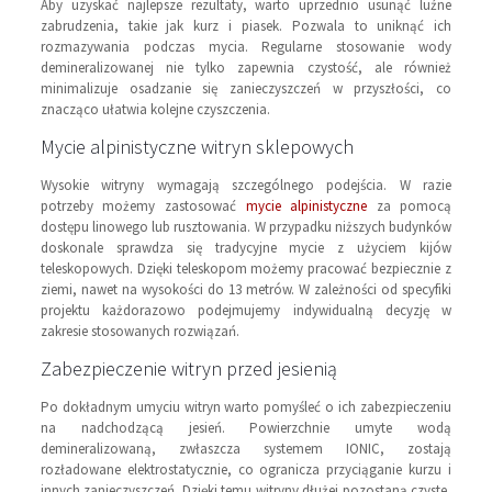
Aby uzyskać najlepsze rezultaty, warto uprzednio usunąć luźne
zabrudzenia, takie jak kurz i piasek. Pozwala to uniknąć ich
rozmazywania podczas mycia. Regularne stosowanie wody
demineralizowanej nie tylko zapewnia czystość, ale również
minimalizuje osadzanie się zanieczyszczeń w przyszłości, co
znacząco ułatwia kolejne czyszczenia.
Mycie alpinistyczne witryn sklepowych
Wysokie witryny wymagają szczególnego podejścia. W razie
potrzeby możemy zastosować
mycie alpinistyczne
za pomocą
dostępu linowego lub rusztowania. W przypadku niższych budynków
doskonale sprawdza się tradycyjne mycie z użyciem kijów
teleskopowych. Dzięki teleskopom możemy pracować bezpiecznie z
ziemi, nawet na wysokości do 13 metrów. W zależności od specyfiki
projektu każdorazowo podejmujemy indywidualną decyzję w
zakresie stosowanych rozwiązań.
Zabezpieczenie witryn przed jesienią
Po dokładnym umyciu witryn warto pomyśleć o ich zabezpieczeniu
na nadchodzącą jesień. Powierzchnie umyte wodą
demineralizowaną, zwłaszcza systemem IONIC, zostają
rozładowane elektrostatycznie, co ogranicza przyciąganie kurzu i
innych zanieczyszczeń. Dzięki temu witryny dłużej pozostaną czyste,