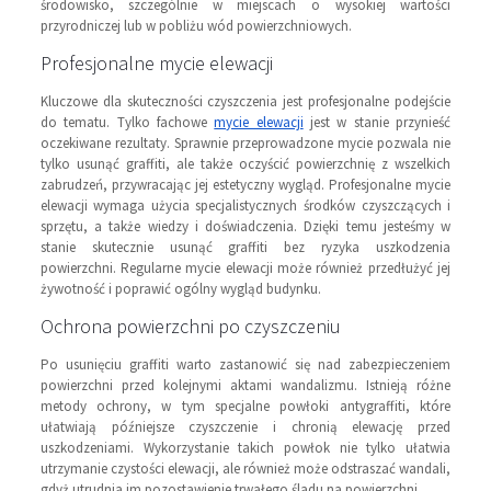
środowisko, szczególnie w miejscach o wysokiej wartości
przyrodniczej lub w pobliżu wód powierzchniowych.
Profesjonalne mycie elewacji
Kluczowe dla skuteczności czyszczenia jest profesjonalne podejście
do tematu. Tylko fachowe
mycie elewacji
jest w stanie przynieść
oczekiwane rezultaty. Sprawnie przeprowadzone mycie pozwala nie
tylko usunąć graffiti, ale także oczyścić powierzchnię z wszelkich
zabrudzeń, przywracając jej estetyczny wygląd. Profesjonalne mycie
elewacji wymaga użycia specjalistycznych środków czyszczących i
sprzętu, a także wiedzy i doświadczenia. Dzięki temu jesteśmy w
stanie skutecznie usunąć graffiti bez ryzyka uszkodzenia
powierzchni. Regularne mycie elewacji może również przedłużyć jej
żywotność i poprawić ogólny wygląd budynku.
Ochrona powierzchni po czyszczeniu
Po usunięciu graffiti warto zastanowić się nad zabezpieczeniem
powierzchni przed kolejnymi aktami wandalizmu. Istnieją różne
metody ochrony, w tym specjalne powłoki antygraffiti, które
ułatwiają późniejsze czyszczenie i chronią elewację przed
uszkodzeniami. Wykorzystanie takich powłok nie tylko ułatwia
utrzymanie czystości elewacji, ale również może odstraszać wandali,
gdyż utrudnia im pozostawienie trwałego śladu na powierzchni.