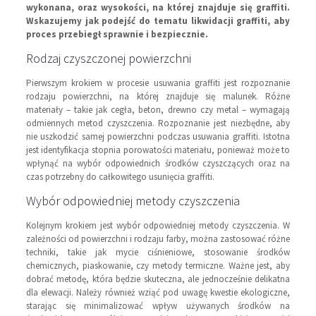
wykonana, oraz wysokości, na której znajduje się graffiti.
Wskazujemy jak podejść do tematu likwidacji graffiti, aby
proces przebiegł sprawnie i bezpiecznie.
Rodzaj czyszczonej powierzchni
Pierwszym krokiem w procesie usuwania graffiti jest rozpoznanie
rodzaju powierzchni, na której znajduje się malunek. Różne
materiały – takie jak cegła, beton, drewno czy metal – wymagają
odmiennych metod czyszczenia. Rozpoznanie jest niezbędne, aby
nie uszkodzić samej powierzchni podczas usuwania graffiti. Istotna
jest identyfikacja stopnia porowatości materiału, ponieważ może to
wpłynąć na wybór odpowiednich środków czyszczących oraz na
czas potrzebny do całkowitego usunięcia graffiti.
Wybór odpowiedniej metody czyszczenia
Kolejnym krokiem jest wybór odpowiedniej metody czyszczenia. W
zależności od powierzchni i rodzaju farby, można zastosować różne
techniki, takie jak mycie ciśnieniowe, stosowanie środków
chemicznych, piaskowanie, czy metody termiczne. Ważne jest, aby
dobrać metodę, która będzie skuteczna, ale jednocześnie delikatna
dla elewacji. Należy również wziąć pod uwagę kwestie ekologiczne,
starając się minimalizować wpływ używanych środków na