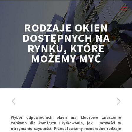
RODZAJE OKIEN
DOSTĘPNYCH NA
RYNKU, KTÓRE
MOŻEMY MYĆ
Wybór odpowiednich okien ma kluczowe znaczenie
zarówno dla komfortu użytkowania, jak i łatwości w
utrzymaniu czystości. Przedstawiamy różnorodne rodzaje