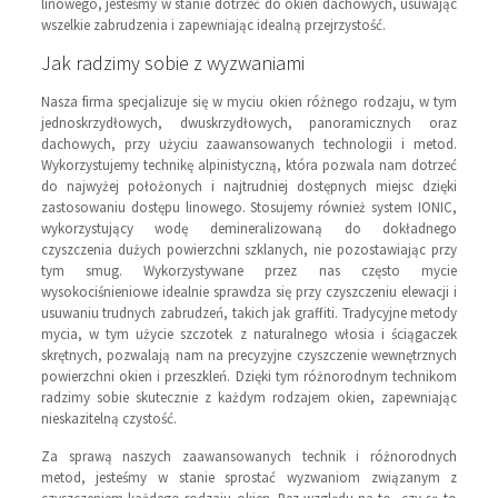
linowego, jesteśmy w stanie dotrzeć do okien dachowych, usuwając
wszelkie zabrudzenia i zapewniając idealną przejrzystość.
Jak radzimy sobie z wyzwaniami
Nasza firma specjalizuje się w myciu okien różnego rodzaju, w tym
jednoskrzydłowych, dwuskrzydłowych, panoramicznych oraz
dachowych, przy użyciu zaawansowanych technologii i metod.
Wykorzystujemy technikę alpinistyczną, która pozwala nam dotrzeć
do najwyżej położonych i najtrudniej dostępnych miejsc dzięki
zastosowaniu dostępu linowego. Stosujemy również system IONIC,
wykorzystujący wodę demineralizowaną do dokładnego
czyszczenia dużych powierzchni szklanych, nie pozostawiając przy
tym smug. Wykorzystywane przez nas często mycie
wysokociśnieniowe idealnie sprawdza się przy czyszczeniu elewacji i
usuwaniu trudnych zabrudzeń, takich jak graffiti. Tradycyjne metody
mycia, w tym użycie szczotek z naturalnego włosia i ściągaczek
skrętnych, pozwalają nam na precyzyjne czyszczenie wewnętrznych
powierzchni okien i przeszkleń. Dzięki tym różnorodnym technikom
radzimy sobie skutecznie z każdym rodzajem okien, zapewniając
nieskazitelną czystość.
Za sprawą naszych zaawansowanych technik i różnorodnych
metod, jesteśmy w stanie sprostać wyzwaniom związanym z