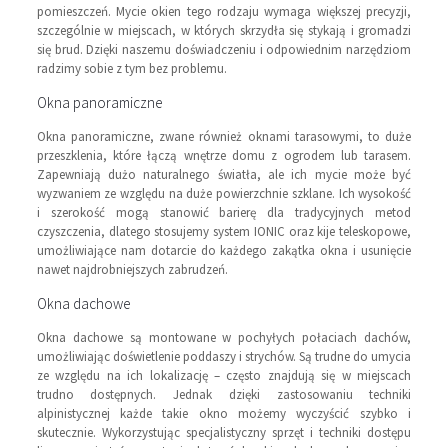
pomieszczeń. Mycie okien tego rodzaju wymaga większej precyzji,
szczególnie w miejscach, w których skrzydła się stykają i gromadzi
się brud. Dzięki naszemu doświadczeniu i odpowiednim narzędziom
radzimy sobie z tym bez problemu.
Okna panoramiczne
Okna panoramiczne, zwane również oknami tarasowymi, to duże
przeszklenia, które łączą wnętrze domu z ogrodem lub tarasem.
Zapewniają dużo naturalnego światła, ale ich mycie może być
wyzwaniem ze względu na duże powierzchnie szklane. Ich wysokość
i szerokość mogą stanowić barierę dla tradycyjnych metod
czyszczenia, dlatego stosujemy system IONIC oraz kije teleskopowe,
umożliwiające nam dotarcie do każdego zakątka okna i usunięcie
nawet najdrobniejszych zabrudzeń.
Okna dachowe
Okna dachowe są montowane w pochyłych połaciach dachów,
umożliwiając doświetlenie poddaszy i strychów. Są trudne do umycia
ze względu na ich lokalizację – często znajdują się w miejscach
trudno dostępnych. Jednak dzięki zastosowaniu techniki
alpinistycznej każde takie okno możemy wyczyścić szybko i
skutecznie. Wykorzystując specjalistyczny sprzęt i techniki dostępu