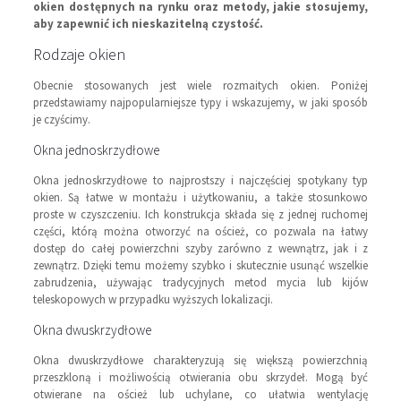
okien dostępnych na rynku oraz metody, jakie stosujemy,
aby zapewnić ich nieskazitelną czystość.
Rodzaje okien
Obecnie stosowanych jest wiele rozmaitych okien. Poniżej
przedstawiamy najpopularniejsze typy i wskazujemy, w jaki sposób
je czyścimy.
Okna jednoskrzydłowe
Okna jednoskrzydłowe to najprostszy i najczęściej spotykany typ
okien. Są łatwe w montażu i użytkowaniu, a także stosunkowo
proste w czyszczeniu. Ich konstrukcja składa się z jednej ruchomej
części, którą można otworzyć na oścież, co pozwala na łatwy
dostęp do całej powierzchni szyby zarówno z wewnątrz, jak i z
zewnątrz. Dzięki temu możemy szybko i skutecznie usunąć wszelkie
zabrudzenia, używając tradycyjnych metod mycia lub kijów
teleskopowych w przypadku wyższych lokalizacji.
Okna dwuskrzydłowe
Okna dwuskrzydłowe charakteryzują się większą powierzchnią
przeszkloną i możliwością otwierania obu skrzydeł. Mogą być
otwierane na oścież lub uchylane, co ułatwia wentylację