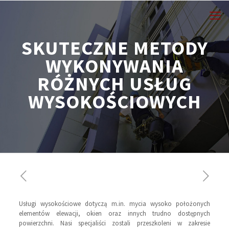
SKUTECZNE METODY
WYKONYWANIA
RÓŻNYCH USŁUG
WYSOKOŚCIOWYCH
Usługi wysokościowe dotyczą m.in. mycia wysoko położonych
elementów elewacji, okien oraz innych trudno dostępnych
powierzchni. Nasi specjaliści zostali przeszkoleni w zakresie