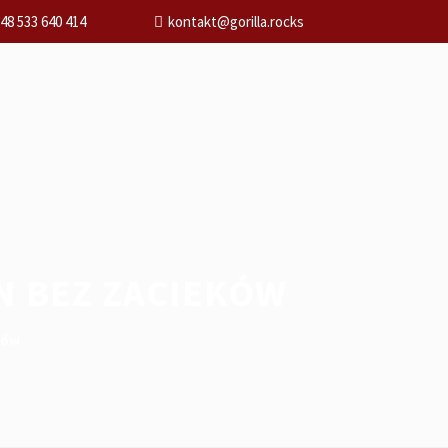
48 533 640 414
kontakt@gorilla.rocks
N BEZ ZACIEKÓW
ków