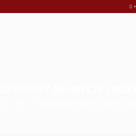
+
SPOSOBY NA MYCIE OKIE
me
Blog
4 sprawdzone sposoby na mycie okien bez zacie