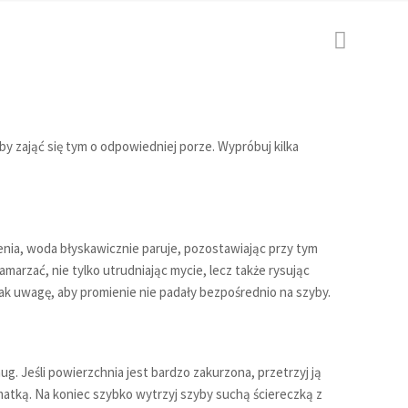
by zająć się tym o odpowiedniej porze. Wypróbuj kilka
enia, woda błyskawicznie paruje, pozostawiając przy tym
amarzać, nie tylko utrudniając mycie, lecz także rysując
ak uwagę, aby promienie nie padały bezpośrednio na szyby.
g. Jeśli powierzchnia jest bardzo zakurzona, przetrzyj ją
atką. Na koniec szybko wytrzyj szyby suchą ściereczką z