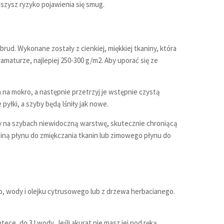
szysz ryzyko pojawienia się smug.
brud. Wykonane zostały z cienkiej, miękkiej tkaniny, która
maturze, najlepiej 250-300 g/m2. Aby uporać się ze
a na mokro, a następnie przetrzyj je wstępnie czystą
pyłki, a szyby będą lśniły jak nowe.
zy na szybach niewidoczną warstwę, skutecznie chroniącą
biną płynu do zmiękczania tkanin lub zimowego płynu do
, wody i olejku cytrusowego lub z drzewa herbacianego.
ce, do 3 l wody. Jeśli akurat nie masz jej pod ręką,