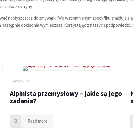
mi soku z cytryny.
ać nabłyszczacz do zmywarki. We wspomnianym specyfiku znajduje się sok
 a następnie dokładnie wymieszasz. Korzystając z naszych podpowiedzi,
12 maja 2026
9
Alpinista przemysłowy – jakie są jego
zadania?
Read more