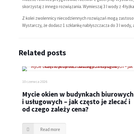
skorzystaj z innego rozwiązania. Wymieszaj 3 l wody z 4 łyżka
Z kolei zwolennicy niecodziennych rozwiązań mogą zastosow
Wystarczy, że dodasz 1 szklankę nabłyszczacza do 3 l wody,
Related posts
10 czerwca 2026
Mycie okien w budynkach biurowych
i usługowych – jak często je zlecać i
od czego zależy cena?
Read more