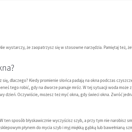
Nie wystarczy, że zaopatrzysz się w stosowne narzędzia. Pamiętaj też, że
kna?
z się, dlaczego? Kiedy promienie słońca padają na okna podczas czyszcz
inieneś tego robić, gdy na dworze panuje mróz. W tej sytuacji woda może z
y dzień. Oczywiście, możesz też myć okna, gdy świeci okna. Zwróć jedn
W ten sposób błyskawicznie wyczyścisz szyb, a przy tym nie narobisz smu
sklepowym płynem do mycia szyb i myj miękką gąbką lub bawełnianą szm