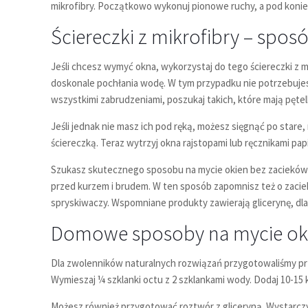
mikrofibry. Początkowo wykonuj pionowe ruchy, a pod konie
Ściereczki z mikrofibry – spos
Jeśli chcesz wymyć okna, wykorzystaj do tego ściereczki z mi
doskonale pochłania wodę. W tym przypadku nie potrzebujesz
wszystkimi zabrudzeniami, poszukaj takich, które mają pęte
Jeśli jednak nie masz ich pod ręką, możesz sięgnąć po stare
ściereczką. Teraz wytrzyj okna rajstopami lub ręcznikami pap
Szukasz skutecznego sposobu na mycie okien bez zacieków? 
przed kurzem i brudem. W ten sposób zapomnisz też o zaciek
spryskiwaczy. Wspomniane produkty zawierają glicerynę, dla
Domowe sposoby na mycie ok
Dla zwolenników naturalnych rozwiązań przygotowaliśmy prz
Wymieszaj ¼ szklanki octu z 2 szklankami wody. Dodaj 10-15 k
Możesz również przygotować roztwór z gliceryną. Wystarczy, ż