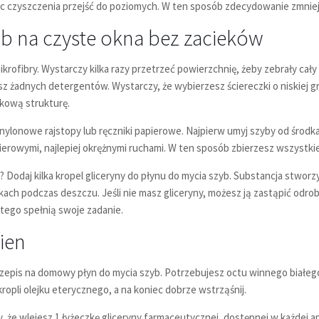
c czyszczenia przejść do poziomych. W ten sposób zdecydowanie zmniej
ób na czyste okna bez zacieków
krofibry. Wystarczy kilka razy przetrzeć powierzchnię, żeby zebrały cały 
 żadnych detergentów. Wystarczy, że wybierzesz ściereczki o niskiej gra
lkową strukturę.
, nylonowe rajstopy lub ręczniki papierowe. Najpierw umyj szyby od środk
ierowymi, najlepiej okrężnymi ruchami. W ten sposób zbierzesz wszystkie 
Dodaj kilka kropel gliceryny do płynu do mycia szyb. Substancja stwor
ach podczas deszczu. Jeśli nie masz gliceryny, możesz ją zastąpić odro
tego spełnią swoje zadanie.
ien
epis na domowy płyn do mycia szyb. Potrzebujesz octu winnego białego
ropli olejku eterycznego, a na koniec dobrze wstrząśnij.
e wlejesz 1 łyżeczkę gliceryny farmaceutycznej, dostępnej w każdej apte