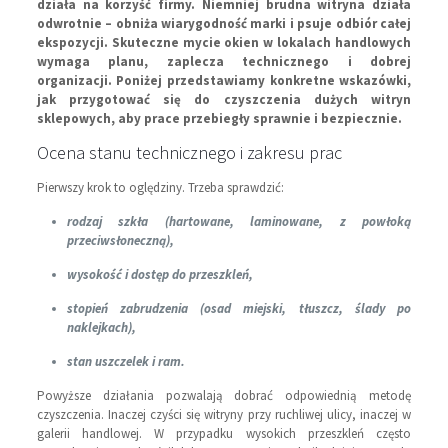
działa na korzyść firmy. Niemniej brudna witryna działa
odwrotnie – obniża wiarygodność marki i psuje odbiór całej
ekspozycji. Skuteczne mycie okien w lokalach handlowych
wymaga planu, zaplecza technicznego i dobrej
organizacji. Poniżej przedstawiamy konkretne wskazówki,
jak przygotować się do czyszczenia dużych witryn
sklepowych, aby prace przebiegły sprawnie i bezpiecznie.
Ocena stanu technicznego i zakresu prac
Pierwszy krok to oględziny. Trzeba sprawdzić:
rodzaj szkła (hartowane, laminowane, z powłoką
przeciwsłoneczną),
wysokość i dostęp do przeszkleń,
stopień zabrudzenia (osad miejski, tłuszcz, ślady po
naklejkach),
stan uszczelek i ram.
Powyższe działania pozwalają dobrać odpowiednią metodę
czyszczenia. Inaczej czyści się witryny przy ruchliwej ulicy, inaczej w
galerii handlowej. W przypadku wysokich przeszkleń często