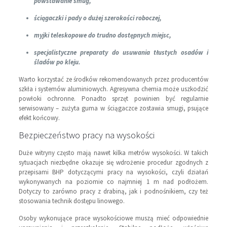
powstawanie smug,
ściągaczki i pady o dużej szerokości roboczej,
myjki teleskopowe do trudno dostępnych miejsc,
specjalistyczne preparaty do usuwania tłustych osadów i
śladów po kleju.
Warto korzystać ze środków rekomendowanych przez producentów
szkła i systemów aluminiowych. Agresywna chemia może uszkodzić
powłoki ochronne. Ponadto sprzęt powinien być regularnie
serwisowany – zużyta guma w ściągaczce zostawia smugi, psujące
efekt końcowy.
Bezpieczeństwo pracy na wysokości
Duże witryny często mają nawet kilka metrów wysokości. W takich
sytuacjach niezbędne okazuje się wdrożenie procedur zgodnych z
przepisami BHP dotyczącymi pracy na wysokości, czyli działań
wykonywanych na poziomie co najmniej 1 m nad podłożem.
Dotyczy to zarówno pracy z drabiną, jak i podnośnikiem, czy też
stosowania technik dostępu linowego.
Osoby wykonujące prace wysokościowe muszą mieć odpowiednie