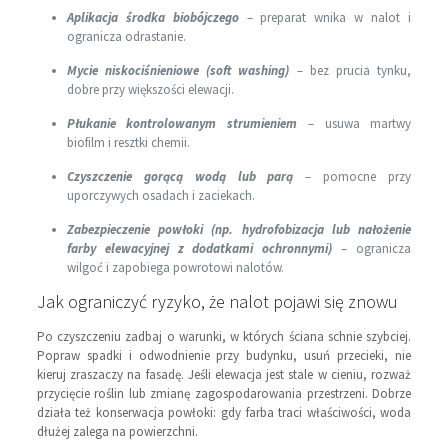
Aplikacja środka biobójczego
– preparat wnika w nalot i
ogranicza odrastanie.
Mycie niskociśnieniowe (soft washing)
– bez prucia tynku,
dobre przy większości elewacji.
Płukanie kontrolowanym strumieniem
– usuwa martwy
biofilm i resztki chemii.
Czyszczenie gorącą wodą lub parą
– pomocne przy
uporczywych osadach i zaciekach.
Zabezpieczenie powłoki (np. hydrofobizacja lub nałożenie
farby elewacyjnej z dodatkami ochronnymi)
– ogranicza
wilgoć i zapobiega powrotowi nalotów.
Jak ograniczyć ryzyko, że nalot pojawi się znowu
Po czyszczeniu zadbaj o warunki, w których ściana schnie szybciej.
Popraw spadki i odwodnienie przy budynku, usuń przecieki, nie
kieruj zraszaczy na fasadę. Jeśli elewacja jest stale w cieniu, rozważ
przycięcie roślin lub zmianę zagospodarowania przestrzeni. Dobrze
działa też konserwacja powłoki: gdy farba traci właściwości, woda
dłużej zalega na powierzchni.