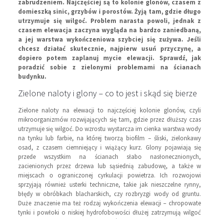
zabrudzeniem. Najczęściej są to kolonie glonów, czasem z
domieszką sinic, grzybów i porostów. Żyją tam, gdzie długo
utrzymuje się wilgoć. Problem narasta powoli, jednak z
czasem elewacja zaczyna wygląda na bardzo zaniedbaną,
a jej warstwa wykończeniowa szybciej się zużywa. Jeśli
chcesz działać skutecznie, najpierw usuń przyczynę, a
dopiero potem zaplanuj mycie elewacji. Sprawdź, jak
poradzić sobie z zielonymi problemami na ścianach
budynku.
Zielone naloty i glony – co to jest i skąd się bierze
Zielone naloty na elewacji to najczęściej kolonie glonów, czyli
mikroorganizmów rozwijających się tam, gdzie przez dłuższy czas
utrzymuje się wilgoć. Do wzrostu wystarcza im cienka warstwa wody
na tynku lub farbie, na której tworzą biofilm – śliski, zielonkawy
osad, z czasem ciemniejący i wiążący kurz. Glony pojawiają się
przede wszystkim na ścianach słabo nasłonecznionych,
zacienionych przez drzewa lub sąsiednią zabudowę, a także w
miejscach o ograniczonej cyrkulacji powietrza. Ich rozwojowi
sprzyjają również usterki techniczne, takie jak nieszczelne rynny,
błędy w obróbkach blacharskich, czy rozbryzgi wody od gruntu.
Duże znaczenie ma też rodzaj wykończenia elewacji – chropowate
tynki i powłoki o niskiej hydrofobowości dłużej zatrzymują wilgoć