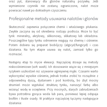
oraz pył, stanowiący dla glonów naturalną pożywkę. Jeśli
wymienione czynniki nie zostaną ograniczone, nalot może
powracać nawet po dokładnym czyszczeniu.
Profesjonalne metody usuwania nalotów i glonów
Skuteczność zapewnia połączenie chemii i właściwego płukania.
Zwykle zaczyna się od określenia rodzaju podłoża. Może to być
tynk: mineralny, akrylowy, silikonowy, silikatowy lub okładzina.
Poszczególne typy tynku odmiennie reagują na chemię i ciśnienie.
Potem dobiera się preparat biobójczy (algicyd/fungicyd) i czas
działania. Na tym etapie usuwa się nalot, zamiast tylko go
rozmazać.
Następny etap to mycie elewacji. Najczęściej stosuje się metody
niskociśnieniowe (soft wash). Ich stosowanie wiąże się z mniejszym
ryzykiem uszkodzeń niż używanie agresywnej myjki. Czasami warto
wykorzystać wysokie ciśnienie, jednak trzeba zrobić to rozsądnie: z
odpowiednią dyszą, dystansem i pod kontrolą, bo zbyt mocny
strumień może wypłukać strukturę tynku, naruszyć farbę albo
wcisnąć wodę w ocieplenie. Przy mocnych, starych zabrudzeniach
bywa potrzebna gorąca woda lub para, ponieważ lepiej odspaja
biofilm i tłuste osady. W praktyce najczęściej łączymy następujące
działania: